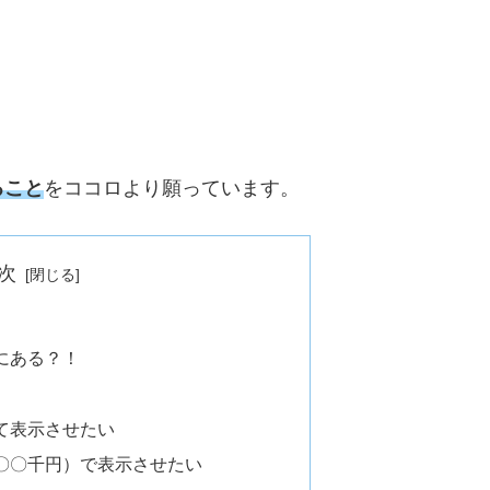
ること
をココロより願っています。
次
にある？！
て表示させたい
〇〇千円）で表示させたい