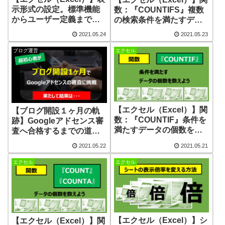
示形式の設定。標準機能
数：『COUNTIFS』複数
からユーザー定義まで。
の検索条件を満たすデー
いろいろな設定方法！
タの個数を数えよう
2021.05.24
2021.05.23
（説明編）
ブログ運営
エクセル
【エクセル（Excel）】関
【ブログ開設１ヶ月の軌
数：『COUNTIF』条件を
跡】Googleアドセンス審
満たすデータの個数を数
査へ合格するまでの道の
えよう
り！果たして結果は？！
2021.05.22
2021.05.21
～超初心者の挑戦～
エクセル
エクセル
【エクセル（Excel）】シ
【エクセル（Excel）】関