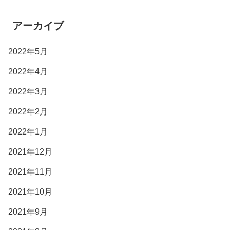
アーカイブ
2022年5月
2022年4月
2022年3月
2022年2月
2022年1月
2021年12月
2021年11月
2021年10月
2021年9月