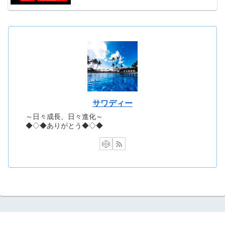
サワディー
～日々成長、日々進化～
◆◇◆ありがとう◆◇◆