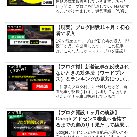
恒例の成果報告をしていきます。あっと
いう間に、ブログを開設して6ヶ月継続す
ることができました。運営実績（PV数・
記事数・収益）はどう変化したのでしょ
う。このあと、公開していきます。あく
までも、絶対目標は継続することを軸に
【現実】ブログ開設11ヶ月：初心
ブログ運営
取り組んでいます。今...
者の収入
1分で読めます。ブログ初心者の収入（開
設11ヶ月）を公開します。～この記事
は、こんな人にオススメ～ブログ開設11
ヶ月で、どれくらいの成果が出るのか知
りたい人自身の数字と比較したい人ブロ
グ開設を考えている人何かしらのヒント
【ブログ村】新着記事が反映され
ブログ運営
を探している人自分自...
ないときの対処法（ワードプレ
ス）＆ランキングの見方につい
て。
「にほんブログ村」に登録したけど、新
着記事が反映されず、お困りではありま
せんか？！記事は投稿しているの
に・・・「新着記事はありません」「記
事が投稿されると、表示されるようにな
ります」いったいどういうことでしょ
【ブログ開設１ヶ月の軌跡】
ブログ運営
う？！でも安心！解決方法があるん...
Googleアドセンス審査へ合格す
るまでの道のり！果たして結果
は？！～超初心者の挑戦～
Googleアドセンスの審査結果が遅いと不