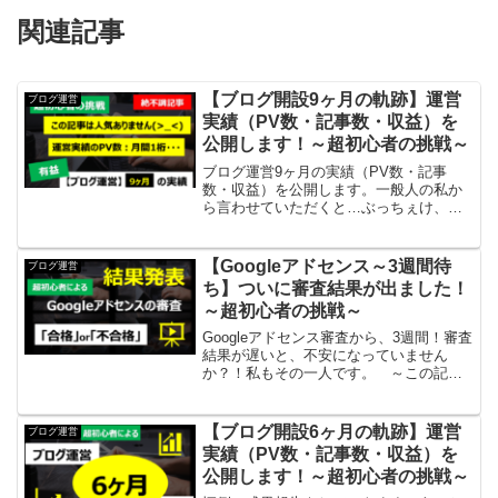
関連記事
【ブログ開設9ヶ月の軌跡】運営
ブログ運営
実績（PV数・記事数・収益）を
公開します！～超初心者の挑戦～
ブログ運営9ヶ月の実績（PV数・記事
数・収益）を公開します。一般人の私か
ら言わせていただくと…ぶっちぇけ、こ
の記事は人気ありません…毎月、ブログ
の運営報告をしていますが、PV数は１桁
です。それでも見て下さる方、ありがと
【Googleアドセンス～3週間待
ブログ運営
うございます。運営報告...
ち】ついに審査結果が出ました！
～超初心者の挑戦～
Googleアドセンス審査から、3週間！審査
結果が遅いと、不安になっていません
か？！私もその一人です。 ～この記事
は、こんな人にオススメ～Googleアドセ
ンスを取得するためのヒントを探してい
る人これからGoogleアドセンスを取得し
【ブログ開設6ヶ月の軌跡】運営
ブログ運営
ようと...
実績（PV数・記事数・収益）を
公開します！～超初心者の挑戦～