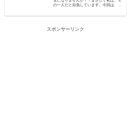
安になりませんか？！まさしく私は、そ
の一人だと自負しています。今回は、カ
テゴリを変えて「ノウハウ」を記事に書
かさせていただきました。超初心者によ
る「ブログ開設１ヶ月の軌跡」を「有益
な情報」とともに紹...
スポンサーリンク