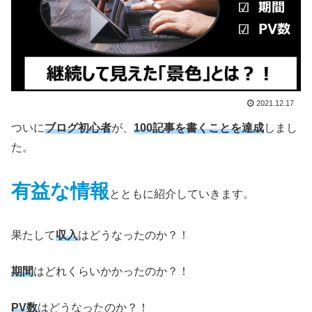
2021.12.17
ついに
ブログ初心者
が、
100記事を書くことを達成
しまし
た。
有益な情報
とともに紹介していきます。
果たして
収入
はどうなったのか？！
期間
はどれくらいかかったのか？！
PV数
はどうなったのか？！