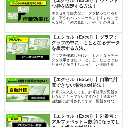
【エクセル（Excel）】ウィンド
エクセル
数 10選』を紹介します。もち...
ウ枠を固定する方法！
エクセルで膨大なデータを扱っていると
き、下や右へスクロールしますよね。そ
んな時、「列の見出し」や「行の見出
し」が見えなくなって不便に感じること
はありませんか？！そこで解決してくれ
るのが、「ウィンドウ枠の固定」です。
【エクセル（Excel）】グラフ：
エクセル
今回はとっても簡単！ 「ウ...
グラフの中に、もととなるデータ
を表示する方法。
グラフを作成したけど、もととなるデー
タを表示させたい！と、思ったことはあ
りませんか？！ちょっとした手順を覚え
るだけで、簡単にもとデータを変更する
ことができます。データを魅力的に表現
することができる『グラフ』。今回は、
【エクセル（Excel）】自動で計
エクセル
もととなるデータを表示す...
算できない場合の対処法！
計算式を入力しても、計算結果が更新さ
れないことってないですか？！通常だと
自動的に計算されますが、更新されない
ときって少し焦りますよね。会社でエク
セルを共有していると、たまにあるんで
す。特に膨大なデータの数式が入ってい
【エクセル（Excel）】列番号：
エクセル
るとき、更新に時間を要す...
アルファベット→数字になってし